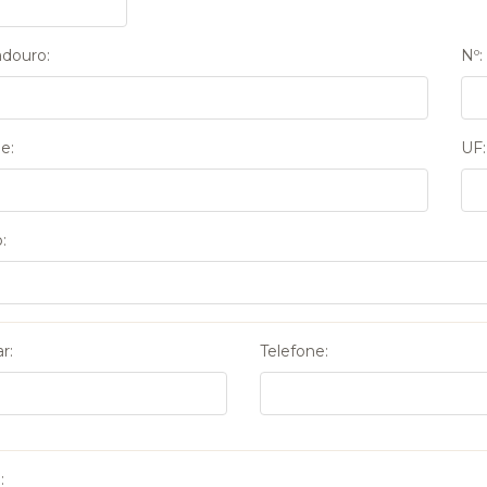
douro:
Nº:
e:
UF:
:
r:
Telefone:
: